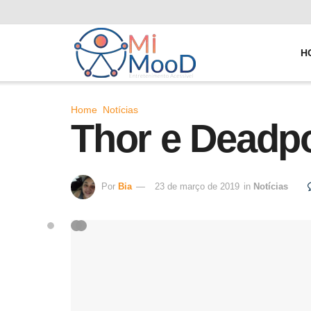
H
Home
Notícias
Thor e Deadpo
Por
Bia
23 de março de 2019
in
Notícias