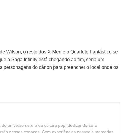
 Wilson, o resto dos X-Men e o Quarteto Fantástico se
que a Saga Infinity está chegando ao fim, seria um
os personagens do cânon para preencher o local onde os
ta do universo nerd e da cultura pop, dedicando-se a
clusão nesses espaços. Com experiências pessoais marcadas