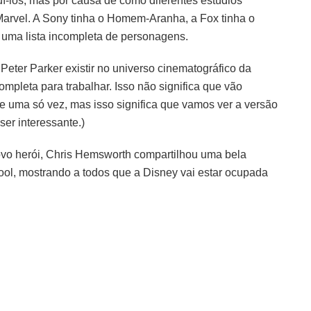
í-los, mas por causa de como diferentes estúdios
 Marvel. A Sony tinha o Homem-Aranha, a Fox tinha o
 uma lista incompleta de personagens.
eter Parker existir no universo cinematográfico da
ompleta para trabalhar. Isso não significa que vão
e uma só vez, mas isso significa que vamos ver a versão
er interessante.)
ovo herói, Chris Hemsworth compartilhou uma bela
ol, mostrando a todos que a Disney vai estar ocupada