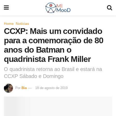
Home
Notícias
CCXP: Mais um convidado
para a comemoração de 80
anos do Batman o
quadrinista Frank Miller
O quadrinista retorna ao Brasil e estará na
CCXP Sábado e Domingo
Por
Bia
18 de agosto de 2019