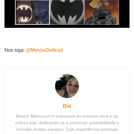
Nos siga:
@MimooDoficial
Bia
Beatriz Bittencourt é entusiasta do universo nerd e da
cultura pop, dedicando-se a promover acessibilidade e
inclusão nesses espaços. Com experiências pessoais