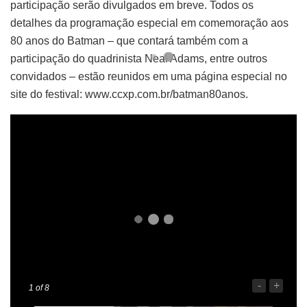
participação serão divulgados em breve. Todos os
detalhes da programação especial em comemoração aos
80 anos do Batman – que contará também com a
participação do quadrinista Neal Adams, entre outros
convidados – estão reunidos em uma página especial no
site do festival: www.ccxp.com.br/batman80anos.
-
+
1
of 8