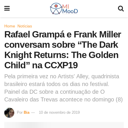
Home
Notícias
Rafael Grampá e Frank Miller
conversam sobre “The Dark
Knight Returns: The Golden
Child” na CCXP19
Pela primeira vez no Artists' Alley, quadrinista
brasileiro estará todos os dias no festival.
Painel da DC sobre a continuação de O
Cavaleiro das Trevas acontece no domingo (8)
Por
Bia
10 de novembro de 2019