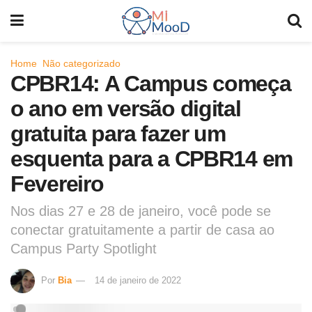
Home
Não categorizado
CPBR14: A Campus começa
o ano em versão digital
gratuita para fazer um
esquenta para a CPBR14 em
Fevereiro
Nos dias 27 e 28 de janeiro, você pode se
conectar gratuitamente a partir de casa ao
Campus Party Spotlight
Por
Bia
14 de janeiro de 2022