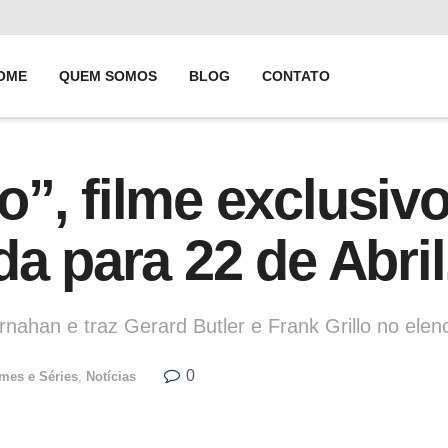
OME
QUEM SOMOS
BLOG
CONTATO
”, filme exclusiv
a para 22 de Abril
rnahan e traz Gerard Butler e Frank Grillo no elen
0
lmes e Séries
,
Notícias