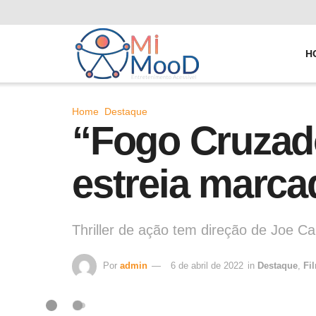
H
Home
Destaque
“Fogo Cruzado
estreia marcad
Thriller de ação tem direção de Joe Ca
Por
admin
6 de abril de 2022
in
Destaque
,
Fi