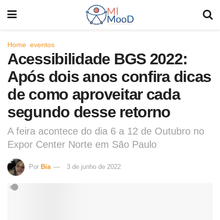
Home
eventos
Acessibilidade BGS 2022:
Após dois anos confira dicas
de como aproveitar cada
segundo desse retorno
A feira acontece do dia 6 a 12 de Outubro no
Expor Center Norte em São Paulo
Por
Bia
3 de junho de 2022