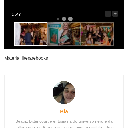
-
+
1
of 3
Matéria: literarebooks
Bia
Beatriz Bittencourt é entusiasta do universo nerd e da
cultura pop, dedicando-se a promover acessibilidade e