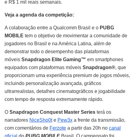
e R$ 1 mil reais semanais.
Veja a agenda da competição:
A colaboração entre a Qualcomm Brasil e o
PUBG
MOBILE
tem o objetivo de movimentar a comunidade de
jogadores no Brasil e na América Latina, além de
demonstrar todo o desempenho das plataformas
móveis
Snapdragon Elite Gaming™
em smartphones
equipados com plataformas móveis
Snapdragon®
, que
proporcionam uma experiência premium de jogos móveis,
incluindo personalização avançada, gráficos
ultrarrealistas, detalhes cinematográficos e jogabilidade
com tempo de resposta extremamente rápido.
O
Snapdragon Conquest Master Series
terá os
narradores
NiceSho0t
e
Pew3x
a frente da transmissão,
com comentários de
Ferzote
a partir das 20h no
canal
oficial
do
PUBG MOBILE
Brasil. O campeonato foi