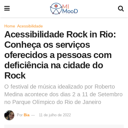
Home
Acessibilidade
Acessibilidade Rock in Rio:
Conheça os serviços
oferecidos a pessoas com
deficiência na cidade do
Rock
O festival de música idealizado por Roberto
Medina acontece dos dias 2 a 11 de Setembro
no Parque Olímpico do Rio de Janeiro
Por
Bia
11 de julho de 2022