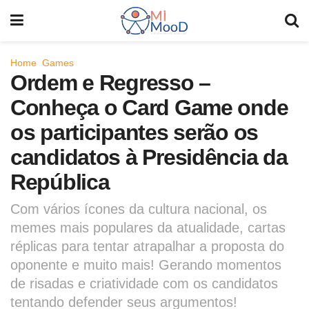
Home
Games
Ordem e Regresso –
Conheça o Card Game onde
os participantes serão os
candidatos à Presidência da
República
Com vários ícones da cultura nacional, os
memes mais populares da atualidade, cartas
réplicas para tentar atrapalhar a proposta do
oponente e muito mais! Gerando momentos
de risadas e criatividade com os candidatos
tentando defender seus argumentos!