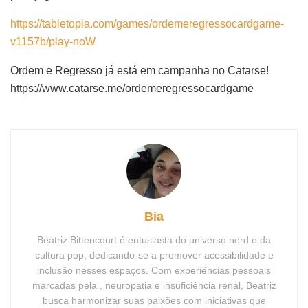
https://tabletopia.com/games/ordemeregressocardgame-
v1157b/play-noW
Ordem e Regresso já está em campanha no Catarse!
https://www.catarse.me/ordemeregressocardgame
Bia
Beatriz Bittencourt é entusiasta do universo nerd e da
cultura pop, dedicando-se a promover acessibilidade e
inclusão nesses espaços. Com experiências pessoais
marcadas pela , neuropatia e insuficiência renal, Beatriz
busca harmonizar suas paixões com iniciativas que