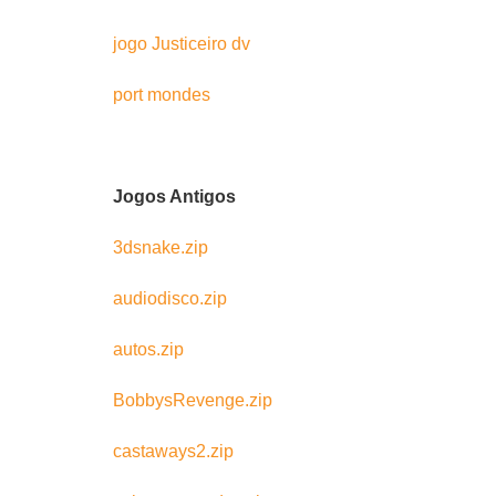
jogo Justiceiro dv
port mondes
Jogos Antigos
3dsnake.zip
audiodisco.zip
autos.zip
BobbysRevenge.zip
castaways2.zip