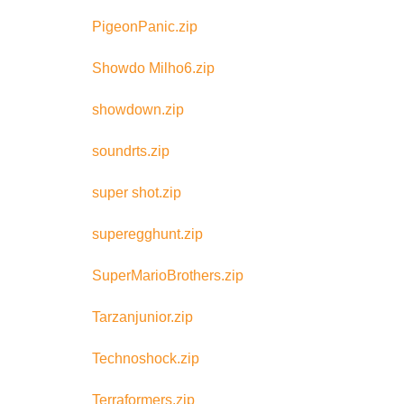
PigeonPanic.zip
Showdo Milho6.zip
showdown.zip
soundrts.zip
super shot.zip
superegghunt.zip
SuperMarioBrothers.zip
Tarzanjunior.zip
Technoshock.zip
Terraformers.zip