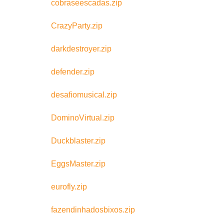
cobraseescadas.zip
CrazyParty.zip
darkdestroyer.zip
defender.zip
desafiomusical.zip
DominoVirtual.zip
Duckblaster.zip
EggsMaster.zip
eurofly.zip
fazendinhadosbixos.zip