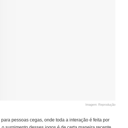
Imagem: Reprodução
para pessoas cegas, onde toda a interação é feita por
 o surgimento desses jogos é de certa maneira recente