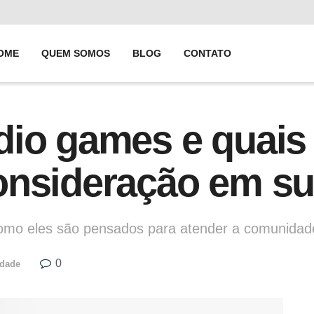
OME
QUEM SOMOS
BLOG
CONTATO
dio games e quais
onsideração em su
omo eles são pensados para atender a comunidad
0
idade