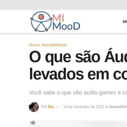
H
Home
Acessibilidade
O que são Áu
levados em c
Você sabe o que são audio games e c
Por
Bia
14 de novembro de 2022
in
Acessibil