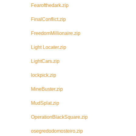
Fearofthedark.zip
FinalConflict.zip
FreedomMillionaire.zip
Light Locater.zip
LightCars.zip
lockpick.zip
MineBuster.zip
MudSplat.zip
OperationBlackSquare.zip
osegredodomosteiro.zip