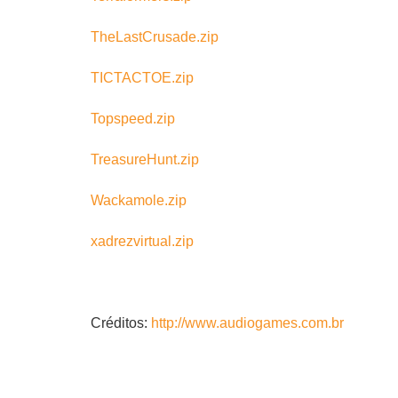
TheLastCrusade.zip
TICTACTOE.zip
Topspeed.zip
TreasureHunt.zip
Wackamole.zip
xadrezvirtual.zip
Créditos:
http://www.audiogames.com.br