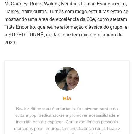
McCartney, Roger Waters, Kendrick Lamar, Evanescence,
Halsey, entre outros. Turnês com mega estruturas estão se
mostrando uma área de excelência da 30e, como atestam
Titãs Encontro, que reúne a formação clássica do grupo, e
a SUPER TURNÊ, de Jão, que tem início em janeiro de
2023.
Bia
Beatriz Bittencourt é entusiasta do universo nerd e da
cultura pop, dedicando-se a promover acessibilidade e
inclusão nesses espaços. Com experiências pessoais
marcadas pela , neuropatia e insuficiência renal, Beatriz