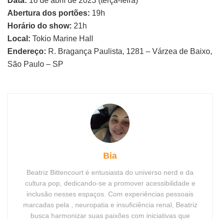
Data:
16 de abril de 2023 (terça-feira)
Abertura dos portões:
19h
Horário do show:
21h
Local:
Tokio Marine Hall
Endereço:
R. Bragança Paulista, 1281 – Várzea de Baixo,
São Paulo – SP
Bia
Beatriz Bittencourt é entusiasta do universo nerd e da
cultura pop, dedicando-se a promover acessibilidade e
inclusão nesses espaços. Com experiências pessoais
marcadas pela , neuropatia e insuficiência renal, Beatriz
busca harmonizar suas paixões com iniciativas que