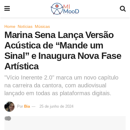
Home
Notícias
Músicas
Marina Sena Lança Versão
Acústica de “Mande um
Sinal” e Inaugura Nova Fase
Artística
"Vício Inerente 2.0" marca um novo capítulo
na carreira da cantora, com audiovisual
lançado em todas as plataformas digitais.
Por
Bia
25 de junho de 2024