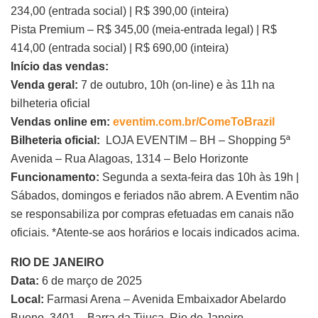
234,00 (entrada social) | R$ 390,00 (inteira)
Pista Premium – R$ 345,00 (meia-entrada legal) | R$
414,00 (entrada social) | R$ 690,00 (inteira)
Início das vendas:
Venda geral:
7 de outubro, 10h (on-line) e às 11h na
bilheteria oficial
Vendas online em:
eventim.com.br/ComeToBrazil
Bilheteria oficial:
LOJA EVENTIM – BH – Shopping 5ª
Avenida – Rua Alagoas, 1314 – Belo Horizonte
Funcionamento:
Segunda a sexta-feira das 10h às 19h |
Sábados, domingos e feriados não abrem. A Eventim não
se responsabiliza por compras efetuadas em canais não
oficiais. *Atente-se aos horários e locais indicados acima.
RIO DE JANEIRO
Data:
6 de março de 2025
Local:
Farmasi Arena – Avenida Embaixador Abelardo
Bueno, 3401 – Barra da Tijuca, Rio de Janeiro