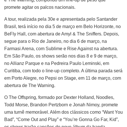
promete agitar os palcos nacionais.
A tour, realizada pela 30e e apresentada pelo Santander
Brasil, terá início no dia 5 de março em Belo Horizonte, no
BeFly Hall, com abertura de Amyl & The Sniffers. Depois,
segue para o Rio de Janeiro, no dia 6 de março, na
Farmasi Arena, com Sublime e Rise Against na abertura.
Em São Paulo, os shows serão nos dias 8 e 9 de março,
no Allianz Parque e na Pedreira Paulo Leminski, em
Curitiba, com todo o line-up completo. A última parada será
em Porto Alegre, no Pepsi on Stage, em 11 de março, com
abertura de The Warning.
O The Offspring, formado por Dexter Holland, Noodles,
Todd Morse, Brandon Pertzborn e Jonah Nimoy, promete
uma turnê memorável. Além dos clássicos como “Want You
Bad”, “Come Out and Play” e “You’re Gonna Go Far, Kid”,
os shows trarão canções do novo álbum da banda,