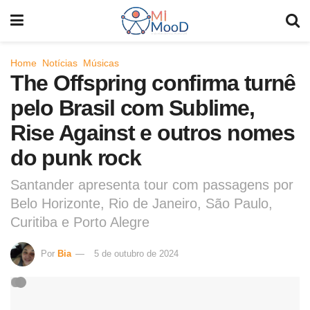
Home
Notícias
Músicas
The Offspring confirma turnê
pelo Brasil com Sublime,
Rise Against e outros nomes
do punk rock
Santander apresenta tour com passagens por
Belo Horizonte, Rio de Janeiro, São Paulo,
Curitiba e Porto Alegre
Por
Bia
5 de outubro de 2024