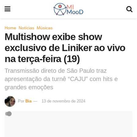
Home
Notícias
Músicas
Multishow exibe show
exclusivo de Liniker ao vivo
na terça-feira (19)
Transmissão direto de São Paulo traz
apresentação da turnê “CAJU” com hits e
grandes emoções
Por
Bia
13 de novembro de 2024