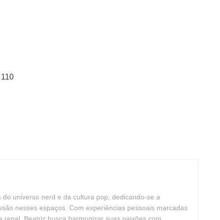
 110
ta do universo nerd e da cultura pop, dedicando-se a
clusão nesses espaços. Com experiências pessoais marcadas
cia renal, Beatriz busca harmonizar suas paixões com