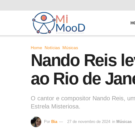
H
Home
Notícias
Músicas
Nando Reis le
ao Rio de Jan
O cantor e compositor Nando Reis, um
Estrela Misteriosa.
Por
Bia
27 de novembro de 2024
in
Músicas