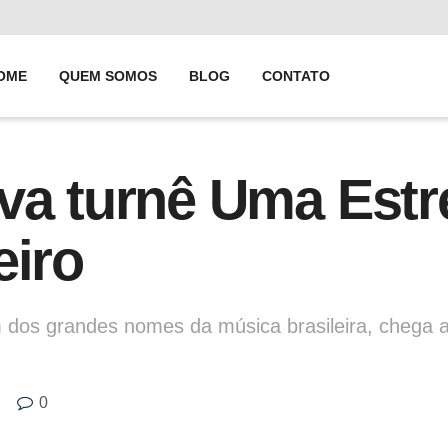
OME
QUEM SOMOS
BLOG
CONTATO
va turnê Uma Estre
eiro
 dos grandes nomes da música brasileira, chega 
0