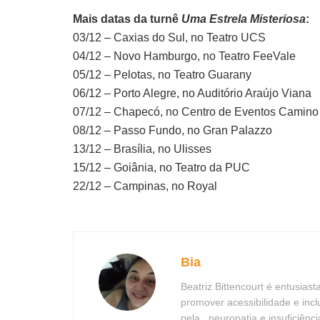
Mais datas da turnê
Uma Estrela Misteriosa
:
03/12 – Caxias do Sul, no Teatro UCS
04/12 – Novo Hamburgo, no Teatro FeeVale
05/12 – Pelotas, no Teatro Guarany
06/12 – Porto Alegre, no Auditório Araújo Viana
07/12 – Chapecó, no Centro de Eventos Camino
08/12 – Passo Fundo, no Gran Palazzo
13/12 – Brasília, no Ulisses
15/12 – Goiânia, no Teatro da PUC
22/12 – Campinas, no Royal
Bia
Beatriz Bittencourt é entusias
promover acessibilidade e in
pela , neuropatia e insuficiên