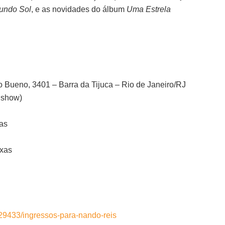
undo Sol
, e as novidades do álbum
Uma Estrela
 Bueno, 3401 – Barra da Tijuca – Rio de Janeiro/RJ
o show)
xas
axas
/29433/ingressos-para-nando-reis