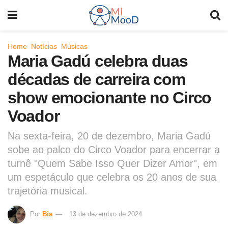
Home
Notícias
Músicas
Maria Gadú celebra duas
décadas de carreira com
show emocionante no Circo
Voador
Na sexta-feira, 20 de dezembro, Maria Gadú
sobe ao palco do Circo Voador para encerrar a
turnê "Quem Sabe Isso Quer Dizer Amor", em
um espetáculo que celebra os 20 anos de sua
trajetória musical.
Por
Bia
13 de dezembro de 2024