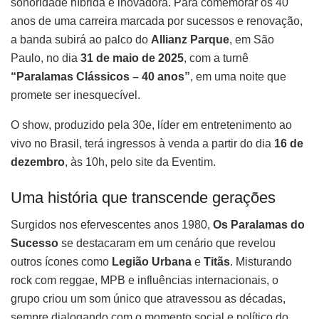
sonoridade híbrida e inovadora. Para comemorar os 40
anos de uma carreira marcada por sucessos e renovação,
a banda subirá ao palco do
Allianz Parque
, em São
Paulo, no dia
31 de maio de 2025
, com a turnê
“Paralamas Clássicos – 40 anos”
, em uma noite que
promete ser inesquecível.
O show, produzido pela 30e, líder em entretenimento ao
vivo no Brasil, terá ingressos à venda a partir do dia
16 de
dezembro
, às 10h, pelo site da Eventim.
Uma história que transcende gerações
Surgidos nos efervescentes anos 1980,
Os Paralamas do
Sucesso
se destacaram em um cenário que revelou
outros ícones como
Legião Urbana
e
Titãs
. Misturando
rock com reggae, MPB e influências internacionais, o
grupo criou um som único que atravessou as décadas,
sempre dialogando com o momento social e político do