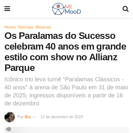
Home
Notícias
Músicas
Os Paralamas do Sucesso
celebram 40 anos em grande
estilo com show no Allianz
Parque
Icônico trio leva turnê “Paralamas Clássicos -
40 anos” à arena de São Paulo em 31 de maio
de 2025; ingressos disponíveis a partir de 16
de dezembro
Por
Bia
13 de dezembro de 2024