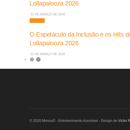
Lollapalooza 2026
22 DE MARÇO DE 2026
Músicas
O Espetáculo da Inclusão e os Hits da
Lollapalooza 2026
22 DE MARÇO DE 2026
© 2020 MimooD - Entretenimento Acessível - Design de
Victor 