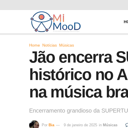
H
Home
Notícias
Músicas
Jão encerra
histórico no 
na música bra
Encerramento grandioso da SUPERTURN
Por
Bia
9 de janeiro de 2025
in
Músicas