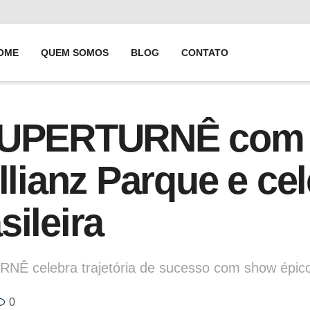
OME
QUEM SOMOS
BLOG
CONTATO
 SUPERTURNÊ com 
Allianz Parque e c
sileira
Ê celebra trajetória de sucesso com show épic
0