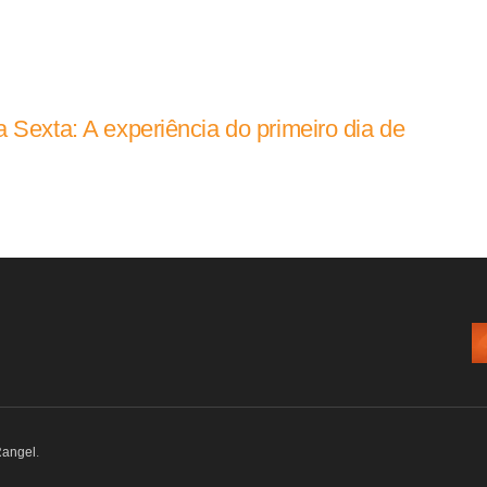
 Sexta: A experiência do primeiro dia de
Rangel
.