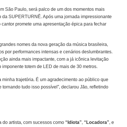
, em São Paulo, será palco de um dos momentos mais
ento da SUPERTURNÊ. Após uma jornada impressionante
, o cantor promete uma apresentação épica para fechar
ndes nomes da nova geração da música brasileira,
s por performances intensas e cenários deslumbrantes.
ução ainda mais impactante, com a já icônica levitação
 o imponente totem de LED de mais de 30 metros.
a minha trajetória. É um agradecimento ao público que
ornando tudo isso possível”, declarou Jão, refletindo
ra do artista, com sucessos como
“Idiota”
,
“Locadora”
, e