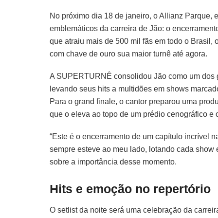
No próximo dia 18 de janeiro, o Allianz Parque
emblemáticos da carreira de Jão: o encerram
que atraiu mais de 500 mil fãs em todo o Brasil
com chave de ouro sua maior turnê até agora.
A SUPERTURNÊ consolidou Jão como um dos gra
levando seus hits a multidões em shows marcado
Para o grand finale, o cantor preparou uma prod
que o eleva ao topo de um prédio cenográfico e
“Este é o encerramento de um capítulo incrível n
sempre esteve ao meu lado, lotando cada show e t
sobre a importância desse momento.
Hits e emoção no repertório
O setlist da noite será uma celebração da carrei