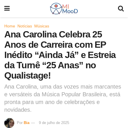
Home
Notícias
Músicas
Ana Carolina Celebra 25
Anos de Carreira com EP
Inédito “Ainda Já” e Estreia
da Turnê “25 Anas” no
Qualistage!
Ana Carolina, uma das vozes mais marcantes
e versáteis da Música Popular Brasileira, está
pronta para um ano de celebrações e
novidades.
Por
Bia
9 de julho de 2025