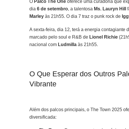
O
Palco The One
oferece uma curadoria que expl
dia
6 de setembro
, a talentosa
Ms. Lauryn Hill
f
Marley
às 21h55. O dia 7 traz o punk rock de
Ig
A sexta-feira, dia 12, terá a energia contagiante 
marcado pelo soul e R&B de
Lionel Richie
(21h5
nacional com
Ludmilla
às 21h55.
O Que Esperar dos Outros Pal
Vibrante
Além dos palcos principais, o The Town 2025 o
diversificada: