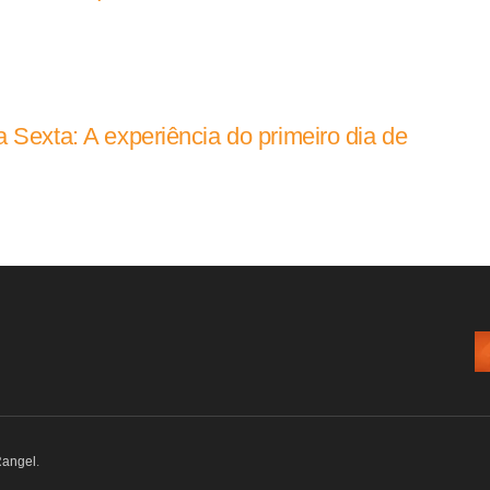
 Sexta: A experiência do primeiro dia de
Rangel
.