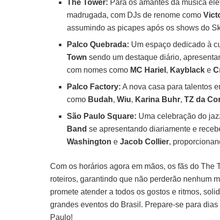
The Tower:
Para os amantes da música elet
madrugada, com DJs de renome como
Vict
assumindo as picapes após os shows do Sk
Palco Quebrada:
Um espaço dedicado à cu
Town
sendo um destaque diário, apresentan
com nomes como
MC Hariel
,
Kayblack
e
C
Palco Factory:
A nova casa para talentos e
como
Budah
,
Wiu
,
Karina Buhr
,
TZ da Co
São Paulo Square:
Uma celebração do jazz
Band
se apresentando diariamente e rece
Washington
e
Jacob Collier
, proporcionan
Com os horários agora em mãos, os fãs do The 
roteiros, garantindo que não perderão nenhum mom
promete atender a todos os gostos e ritmos, sol
grandes eventos do Brasil. Prepare-se para dias
Paulo!