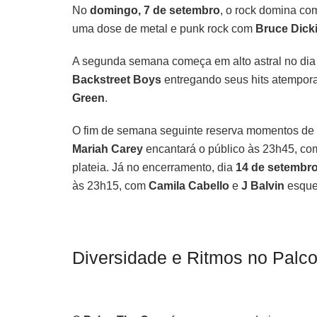
No
domingo, 7 de setembro
, o rock domina co
uma dose de metal e punk rock com
Bruce Dick
A segunda semana começa em alto astral no di
Backstreet Boys
entregando seus hits atempor
Green
.
O fim de semana seguinte reserva momentos de
Mariah Carey
encantará o público às 23h45, c
plateia. Já no encerramento, dia
14 de setembr
às 23h15, com
Camila Cabello
e
J Balvin
esquen
Diversidade e Ritmos no Palc