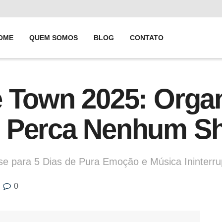
OME
QUEM SOMOS
BLOG
CONTATO
e Town 2025: Orga
 Perca Nenhum S
-se para 5 Dias de Pura Emoção e Música Ininterr
0