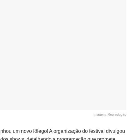
Imagem: Reprodução
hou um novo fôlego! A organização do festival divulgou
os dos shows, detalhando a programação que promete