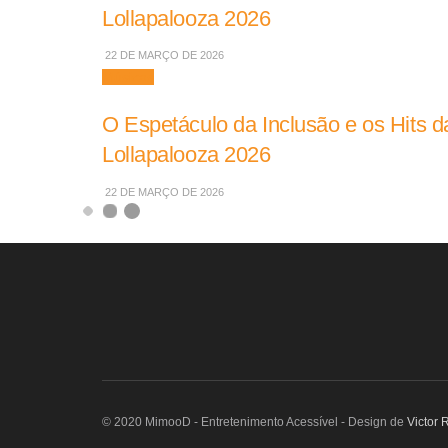
Lollapalooza 2026
22 DE MARÇO DE 2026
Músicas
O Espetáculo da Inclusão e os Hits da
Lollapalooza 2026
22 DE MARÇO DE 2026
© 2020 MimooD - Entretenimento Acessível - Design de
Victor 