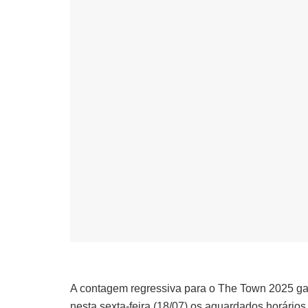
A contagem regressiva para o The Town 2025 gan
nesta sexta-feira (18/07) os aguardados horári