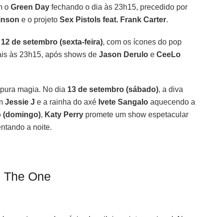
m o
Green Day
fechando o dia às 23h15, precedido por
inson
e o projeto
Sex Pistols feat. Frank Carter
.
a
12 de setembro (sexta-feira)
, com os ícones do pop
ais às 23h15, após shows de
Jason Derulo
e
CeeLo
 pura magia. No dia
13 de setembro (sábado)
, a diva
om
Jessie J
e a rainha do axé
Ivete Sangalo
aquecendo a
o (domingo)
,
Katy Perry
promete um show espetacular
tando a noite.
o The One