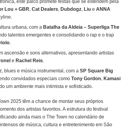
rônica, este palco promete festas que se estendem pela
or Lou + GBR
,
Cat Dealers
,
Dubdogz
,
Liu
e
ANNA
yline.
ltura urbana, com a
Batalha da Aldeia – Superliga The
do talentos emergentes e consolidando o rap e o trap
riolo
.
m ascensão e sons alternativos, apresentando artistas
ronel
e
Rachel Reis
.
, blues e música instrumental, com a
SP Square Big
bendo convidados especiais como
Tony Gordon
,
Kamasi
do um ambiente mais intimista e sofisticado.
Town 2025 têm a chance de montar seus próprios
ento dos artistas favoritos. A estrutura do festival
idificando ainda mais o The Town no calendário de
 intensos de música, cultura e entretenimento em São