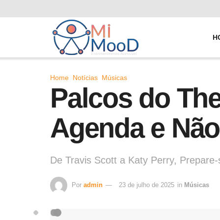
H
Home
Notícias
Músicas
Palcos do Th
Agenda e Não
De Travis Scott a Katy Perry, Prepare
Por
admin
23 de julho de 2025
in
Músicas