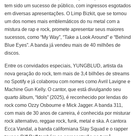
tem sido um sucesso de público, com ingressos esgotados
em diversas apresentações
.
O Limp Bizkit, que se tornou
um dos nomes mais emblemáticos do nu metal com a
mistura de rap e rock, promete apresentar seus maiores
sucessos, como “My Way”, “Take a Look Around” e “Behind
Blue Eyes”
.
A banda já vendeu mais de 40 milhões de
discos
.
Entre os convidados especiais, YUNGBLUD, artista da
nova geração do rock, tem mais de 3,4 bilhões de streams
no Spotify e já colaborou com nomes como Avril Lavigne e
Machine Gun Kelly
.
O cantor, que está divulgando seu
quarto álbum, “Idols” (2025), é reconhecido por lendas do
rock como Ozzy Osbourne e Mick Jagger
.
A banda 311,
com mais de 30 anos de carreira, é conhecida por misturar
rock alternativo, reggae rock, funk, metal e ska
.
A cantora
Ecca Vandal, a banda californiana Slay Squad e o rapper