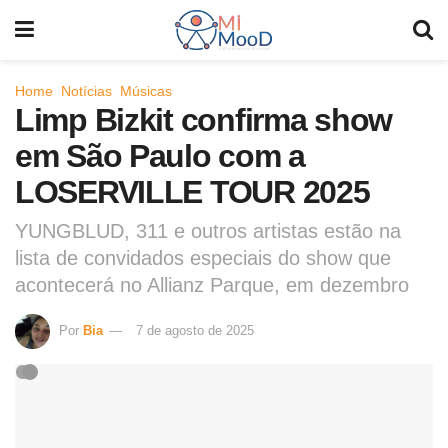
Home
Notícias
Músicas
Limp Bizkit confirma show
em São Paulo com a
LOSERVILLE TOUR 2025
YUNGBLUD, 311 e outros artistas estão na
lista de convidados especiais do show que
acontecerá no Allianz Parque, em dezembro
Por
Bia
7 de agosto de 2025