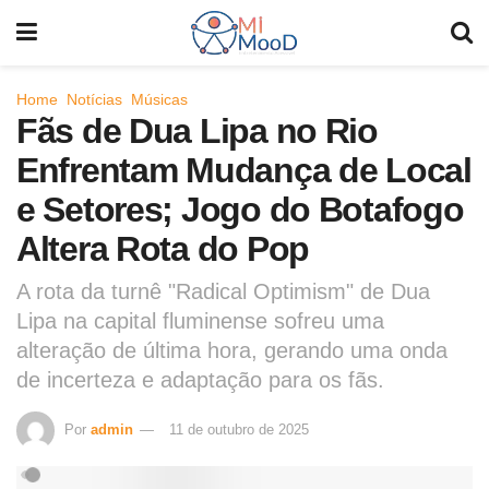
Home
Notícias
Músicas
Fãs de Dua Lipa no Rio
Enfrentam Mudança de Local
e Setores; Jogo do Botafogo
Altera Rota do Pop
A rota da turnê "Radical Optimism" de Dua
Lipa na capital fluminense sofreu uma
alteração de última hora, gerando uma onda
de incerteza e adaptação para os fãs.
Por
admin
11 de outubro de 2025