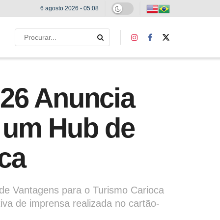
6 agosto 2026 - 05:08
2026 Anuncia
e um Hub de
ca
b de Vantagens para o Turismo Carioca
va de imprensa realizada no cartão-