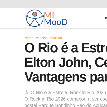
H
Home
Notícias
Músicas
O Rio é a Est
Elton John, C
Vantagens par
🎸 O Rio é a Estrela: Rock in Rio 202
O Rock in Rio 2026 começou a ser escr
postal Parque Bondinho Pão de Açúca