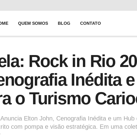
OME
QUEM SOMOS
BLOG
CONTATO
rela: Rock in Rio 
enografia Inédita 
a o Turismo Cario
6 Anuncia Elton John, Cenografia Inédita e um Hu
ito com pompa e visão estratégica. Em uma coleti
r