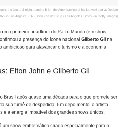
 the last of 3-night stand to finish the American leg of his farewell tour at Dodger
022 in Los Angeles, CA. (Brian van der Brug / Los Angeles Times via Getty Images)
como primeiro headliner do Palco Mundo (em show
confirmou a presença do ícone nacional
Gilberto Gil
na
 ambicioso para alavancar o turismo e a economia
: Elton John e Gilberto Gil
 ao Brasil após quase uma década para o que promete ser
a sua turnê de despedida. Em depoimento, o artista
os e a energia imbatível dos grandes shows únicos.
á um show emblemático criado especialmente para o