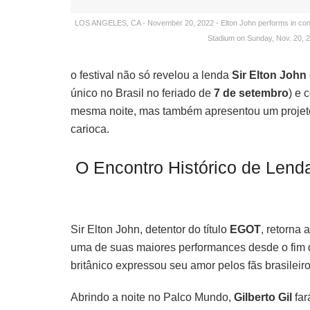
LOS ANGELES, CA - November 20, 2022 - Elton John performs in concert,
Stadium on Sunday, Nov. 20, 2
o festival não só revelou a lenda
Sir Elton John
único no Brasil no feriado de
7 de setembro
) e 
mesma noite, mas também apresentou um projeto
carioca.
O Encontro Histórico de Lendas
Sir Elton John, detentor do título
EGOT
, retorna
uma de suas maiores performances desde o fim d
britânico expressou seu amor pelos fãs brasileir
Abrindo a noite no Palco Mundo,
Gilberto Gil
far