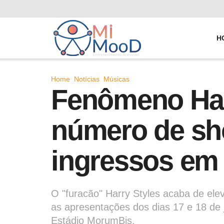
H
Home
Notícias
Músicas
Fenômeno Harr
número de sh
ingressos em
O "furacão" Harry Styles acaba de ele
as apresentações dos dias 17 e 18 de j
Estádio MorumBis.