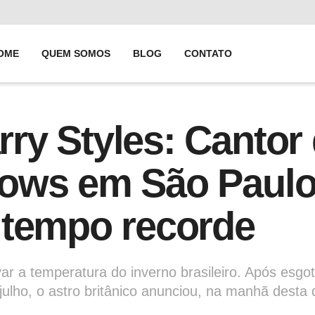
OME
QUEM SOMOS
BLOG
CONTATO
y Styles: Cantor 
ows em São Paulo
 tempo recorde
var a temperatura do inverno brasileiro. Após esg
ulho, o astro britânico anunciou, na manhã desta q