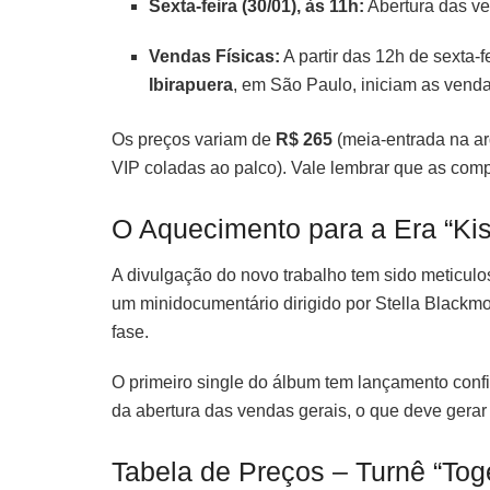
Sexta-feira (30/01), às 11h:
Abertura das ven
Vendas Físicas:
A partir das 12h de sexta-f
Ibirapuera
, em São Paulo, iniciam as vend
Os preços variam de
R$ 265
(meia-entrada na a
VIP coladas ao palco). Vale lembrar que as comp
O Aquecimento para a Era “Kis
A divulgação do novo trabalho tem sido meticulo
um minidocumentário dirigido por Stella Blackmo
fase.
O primeiro single do álbum tem lançamento confi
da abertura das vendas gerais, o que deve gerar
Tabela de Preços – Turnê “Toge