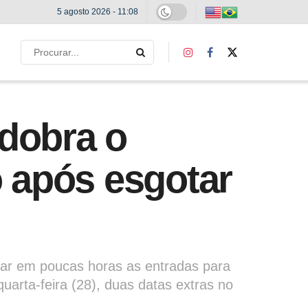
5 agosto 2026 - 11:08
dobra o
 após esgotar
otar em poucas horas as entradas para
uarta-feira (28), duas datas extras no