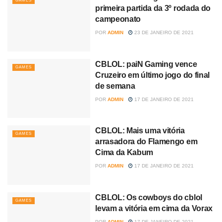
GAMES
primeira partida da 3º rodada do
campeonato
POR
ADMIN
23 DE JANEIRO DE 2021
CBLOL: paiN Gaming vence
GAMES
Cruzeiro em último jogo do final
de semana
POR
ADMIN
17 DE JANEIRO DE 2021
CBLOL: Mais uma vitória
GAMES
arrasadora do Flamengo em
Cima da Kabum
POR
ADMIN
17 DE JANEIRO DE 2021
CBLOL: Os cowboys do cblol
GAMES
levam a vitória em cima da Vorax
POR
ADMIN
17 DE JANEIRO DE 2021