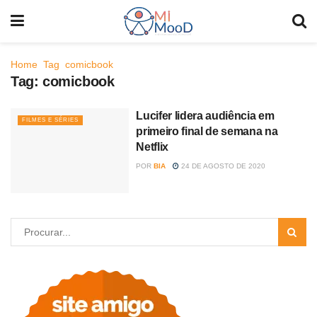
Home
Tag
comicbook
Tag:
comicbook
Lucifer lidera audiência em
FILMES E SÉRIES
primeiro final de semana na
Netflix
POR
BIA
24 DE AGOSTO DE 2020