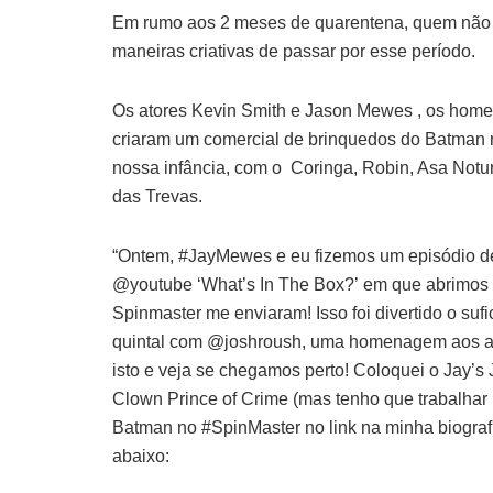
Em rumo aos 2 meses de quarentena, quem não 
maneiras criativas de passar por esse período.
Os atores Kevin Smith e Jason Mewes , os homens
criaram um comercial de brinquedos do Batman n
nossa infância, com o Coringa, Robin, Asa Noturn
das Trevas.
“Ontem, #JayMewes e eu fizemos um episódio de
@youtube ‘What’s In The Box?’ em que abrimos
Spinmaster me enviaram! Isso foi divertido o su
quintal com @joshroush, uma homenagem aos anú
isto e veja se chegamos perto! Coloquei o Jay’
Clown Prince of Crime (mas tenho que trabalha
Batman no #SpinMaster no link na minha biografia
abaixo: