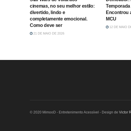
cinemas, no seu melhor estilo:
Temporada 
divertido, lindo e
Encontrou 
completamente emocional.
MCU
Como deve ser
12 DE MAIO D
21 DE MAIO DE 2026
© 2020 MimooD - Entretenimento Acessível - Design de
Victor 