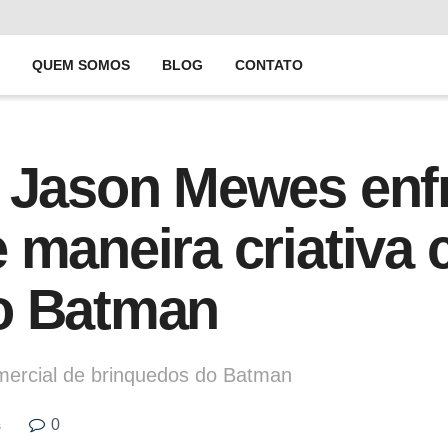
E
QUEM SOMOS
BLOG
CONTATO
e Jason Mewes enf
 maneira criativa
o Batman
ercial de brinquedos do Batman
0
s