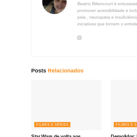
Beatriz Bittencourt é entusias
promover acessibilidade e in
pela , neuropatia e insuficiên
iniciativas que tornem o entre
Posts
Relacionados
FILMES E SÉRIES
FILMES E 
Star Wars de volta aos
Demolidor: