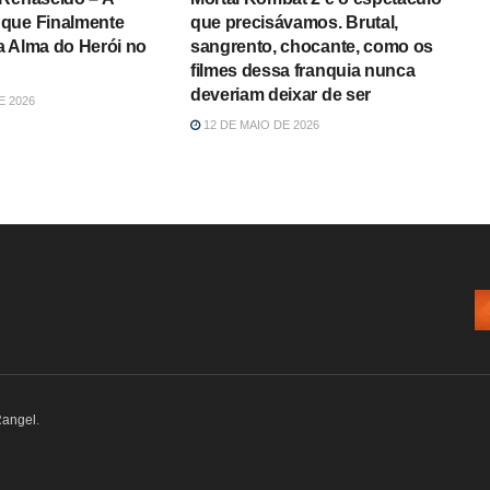
que Finalmente
que precisávamos. Brutal,
a Alma do Herói no
sangrento, chocante, como os
filmes dessa franquia nunca
deveriam deixar de ser
E 2026
12 DE MAIO DE 2026
Rangel
.