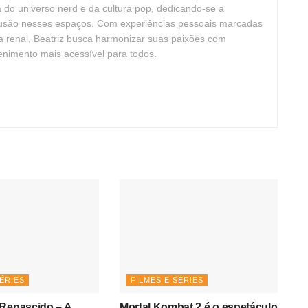
ta do universo nerd e da cultura pop, dedicando-se a
clusão nesses espaços. Com experiências pessoais marcadas
cia renal, Beatriz busca harmonizar suas paixões com
tenimento mais acessível para todos.
SÉRIES
FILMES E SÉRIES
 Renascido – A
Mortal Kombat 2 é o espetáculo