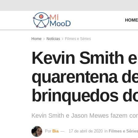
HOM
Home
Notícias
Filmes e Séries
Kevin Smith 
quarentena de
brinquedos d
Kevin Smith e Jason Mewes fazem com
Por
Bia
17 de abril de 2020
in
Filmes e Série