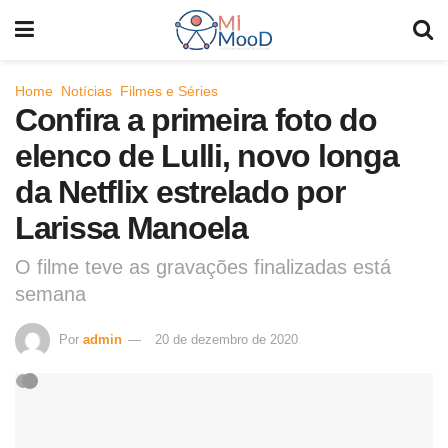
Home
Notícias
Filmes e Séries
Confira a primeira foto do
elenco de Lulli, novo longa
da Netflix estrelado por
Larissa Manoela
O filme teve as gravações finalizadas está
semana
Por
admin
20 de dezembro de 2020