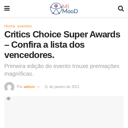
Home
eventos
Critics Choice Super Awards
– Confira a lista dos
vencedores.
Primeira edição do evento trouxe premiações
magníficas.
Por
admin
11 de janeiro de 2021