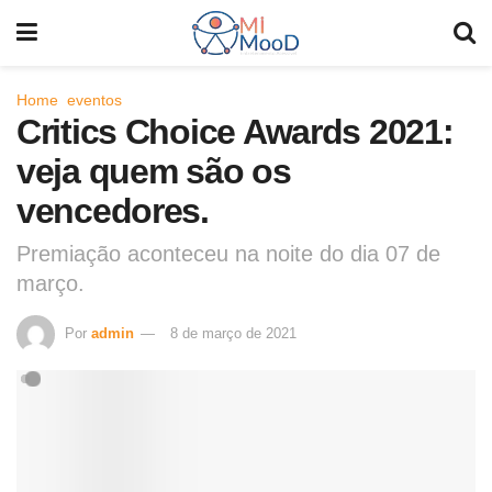
Home
eventos
Critics Choice Awards 2021:
veja quem são os
vencedores.
Premiação aconteceu na noite do dia 07 de
março.
Por
admin
8 de março de 2021