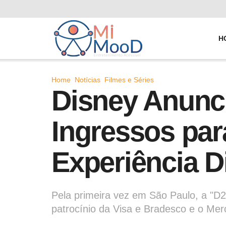
H
Home
Notícias
Filmes e Séries
Disney Anunci
Ingressos par
Experiência D
Pela primeira vez em São Paulo, a "D2
patrocínio da Visa e Bradesco e o Merc