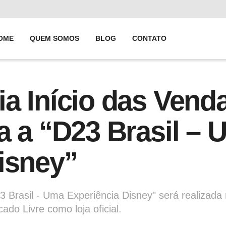
OME
QUEM SOMOS
BLOG
CONTATO
a Início das Vend
a a “D23 Brasil –
isney”
3 Brasil - Uma Experiência Disney" será realizada
ado Livre como loja oficial.