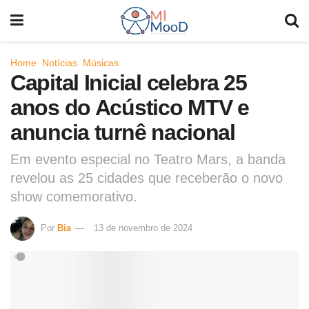
Home
Notícias
Músicas
Capital Inicial celebra 25
anos do Acústico MTV e
anuncia turnê nacional
Em evento especial no Teatro Mars, a banda
revelou as 25 cidades que receberão o novo
show comemorativo.
Por
Bia
13 de novembro de 2024