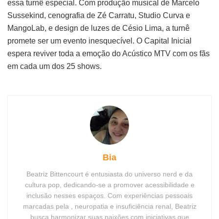
essa turnê especial. Com produção musical de Marcelo
Sussekind, cenografia de Zé Carratu, Studio Curva e
MangoLab, e design de luzes de Césio Lima, a turnê
promete ser um evento inesquecível. O Capital Inicial
espera reviver toda a emoção do Acústico MTV com os fãs
em cada um dos 25 shows.
Bia
Beatriz Bittencourt é entusiasta do universo nerd e da
cultura pop, dedicando-se a promover acessibilidade e
inclusão nesses espaços. Com experiências pessoais
marcadas pela , neuropatia e insuficiência renal, Beatriz
busca harmonizar suas paixões com iniciativas que