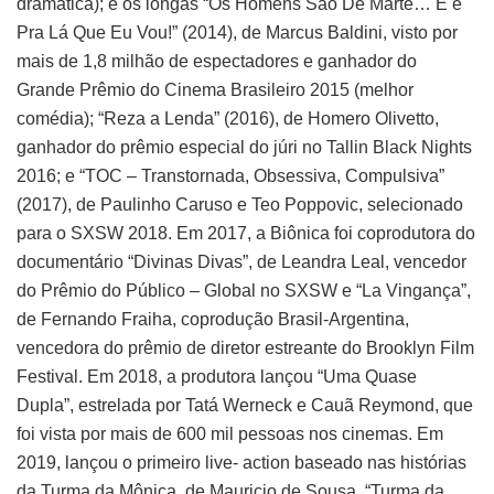
dramática); e os longas “Os Homens São De Marte… E é
Pra Lá Que Eu Vou!” (2014), de Marcus Baldini, visto por
mais de 1,8 milhão de espectadores e ganhador do
Grande Prêmio do Cinema Brasileiro 2015 (melhor
comédia); “Reza a Lenda” (2016), de Homero Olivetto,
ganhador do prêmio especial do júri no Tallin Black Nights
2016; e “TOC – Transtornada, Obsessiva, Compulsiva”
(2017), de Paulinho Caruso e Teo Poppovic, selecionado
para o SXSW 2018. Em 2017, a Biônica foi coprodutora do
documentário “Divinas Divas”, de Leandra Leal, vencedor
do Prêmio do Público – Global no SXSW e “La Vingança”,
de Fernando Fraiha, coprodução Brasil-Argentina,
vencedora do prêmio de diretor estreante do Brooklyn Film
Festival. Em 2018, a produtora lançou “Uma Quase
Dupla”, estrelada por Tatá Werneck e Cauã Reymond, que
foi vista por mais de 600 mil pessoas nos cinemas. Em
2019, lançou o primeiro live- action baseado nas histórias
da Turma da Mônica, de Mauricio de Sousa, “Turma da