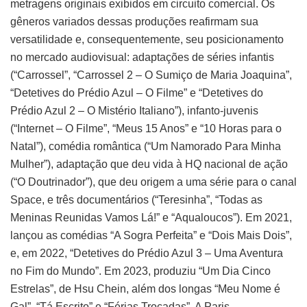
metragens originais exibidos em circuito comercial. Os
gêneros variados dessas produções reafirmam sua
versatilidade e, consequentemente, seu posicionamento
no mercado audiovisual: adaptações de séries infantis
(“Carrossel”, “Carrossel 2 – O Sumiço de Maria Joaquina”,
“Detetives do Prédio Azul – O Filme” e “Detetives do
Prédio Azul 2 – O Mistério Italiano”), infanto-juvenis
(“Internet – O Filme”, “Meus 15 Anos” e “10 Horas para o
Natal”), comédia romântica (“Um Namorado Para Minha
Mulher”), adaptação que deu vida à HQ nacional de ação
(“O Doutrinador”), que deu origem a uma série para o canal
Space, e três documentários (“Teresinha”, “Todas as
Meninas Reunidas Vamos Lá!” e “Aqualoucos”). Em 2021,
lançou as comédias “A Sogra Perfeita” e “Dois Mais Dois”,
e, em 2022, “Detetives do Prédio Azul 3 – Uma Aventura
no Fim do Mundo”. Em 2023, produziu “Um Dia Cinco
Estrelas”, de Hsu Chein, além dos longas “Meu Nome é
Gal”, “Tá Escrito” e “Férias Trocadas”. A Paris