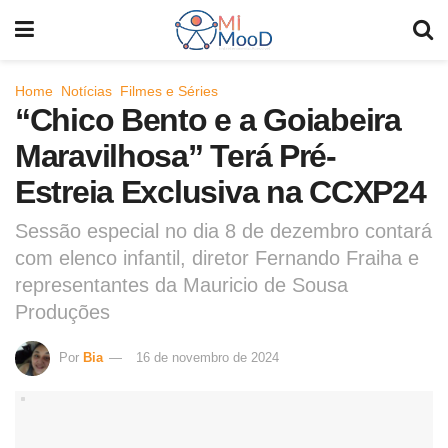
Home
Notícias
Filmes e Séries
“Chico Bento e a Goiabeira
Maravilhosa” Terá Pré-
Estreia Exclusiva na CCXP24
Sessão especial no dia 8 de dezembro contará
com elenco infantil, diretor Fernando Fraiha e
representantes da Mauricio de Sousa
Produções
Por
Bia
16 de novembro de 2024