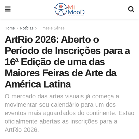
Home
Notícias
Filmes e Séries
ArtRio 2026: Aberto o
Período de Inscrições para a
16ª Edição de uma das
Maiores Feiras de Arte da
América Latina
O mercado das artes visuais já começa a
movimentar seu calendário para um dos
eventos mais aguardados do continente. Estão
oficialmente abertas as inscrições para a
ArtRio 2026.