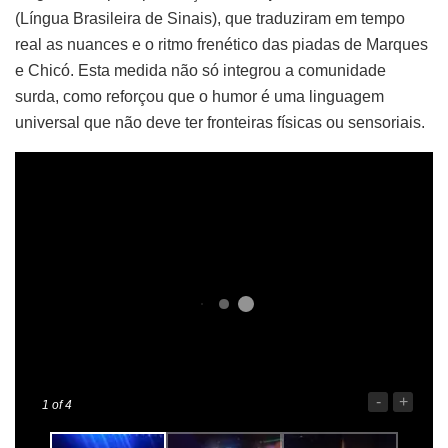
(Língua Brasileira de Sinais), que traduziram em tempo
real as nuances e o ritmo frenético das piadas de Marques
e Chicó. Esta medida não só integrou a comunidade
surda, como reforçou que o humor é uma linguagem
universal que não deve ter fronteiras físicas ou sensoriais.
-
+
1
of 4