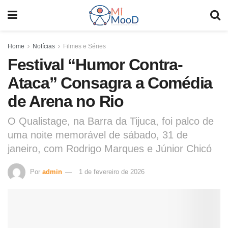
Home
Notícias
Filmes e Séries
Festival “Humor Contra-
Ataca” Consagra a Comédia
de Arena no Rio
O Qualistage, na Barra da Tijuca, foi palco de
uma noite memorável de sábado, 31 de
janeiro, com Rodrigo Marques e Júnior Chicó
Por
admin
1 de fevereiro de 2026